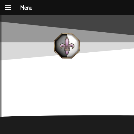
Menu
Accademia
Templare Templar
academy