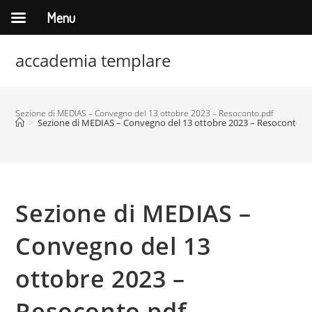
Menu
Salta
accademia templare
al
contenuto
Sezione di MEDIAS – Convegno del 13 ottobre 2023 – Resoconto.pdf
>
Sezione di MEDIAS – Convegno del 13 ottobre 2023 – Resoconto.p
Sezione di MEDIAS –
Convegno del 13
ottobre 2023 –
Resoconto.pdf