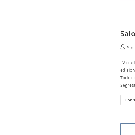
Salo
Autore
Sim
dell'art
L’Acca
edizion
Torino 
Segreta
Cont