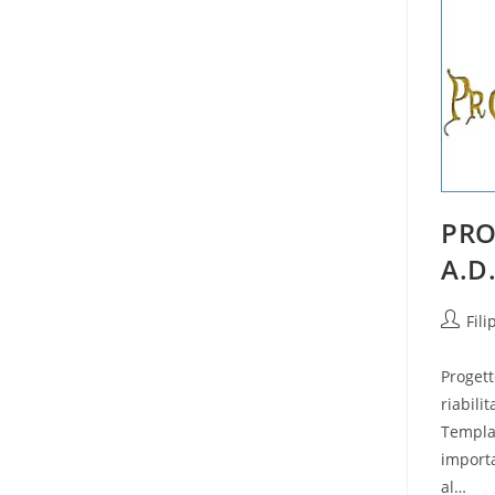
PRO
A.D.
Autore
Fil
dell'art
Progett
riabili
Templa
importa
al…