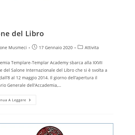
ne del Libro
Articolo
Categoria
one Musmeci
17 Gennaio 2020
Attivita
icolo:
pubblicato:
dell'articolo:
demia Templare-Templar Academy sbarca alla XXVII
e del Salone Internazionale del Libro che si è svolta a
dall’8 al 12 maggio 2014. Il giorno dell’apertura il
rio Generale dell’Accademia,…
Salone
inua A Leggere
Del
Libro